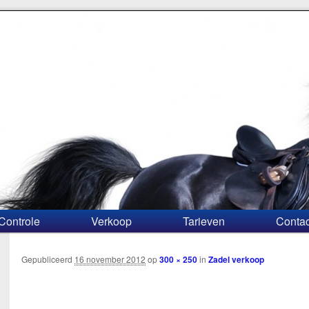
Controle
Verkoop
Tarieven
Contac
Gepubliceerd
16 november 2012
op
300 × 250
in
Zadel verkoop