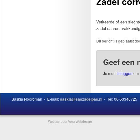
Zadel corr
Verkeerde of een slechte
zadel daarom vakkundig 
Dit bericht is geplaatst d
Geef een r
Je moet
inloggen
om e
Saskia Noordman • E-mail:
saskia@saszadelpas.nl
• Tel: 06-53346725
Website
door
Voici Webdesign