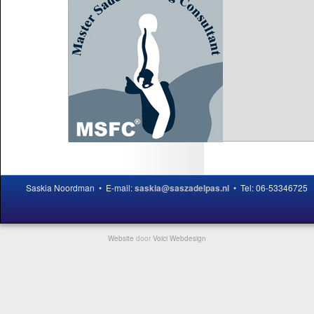
Saskia Noordman • E-mail:
saskia@saszadelpas.nl
• Tel: 06-53346725
Website
door
Voici Webdesign