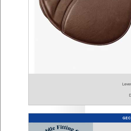
Lever
D
GEC