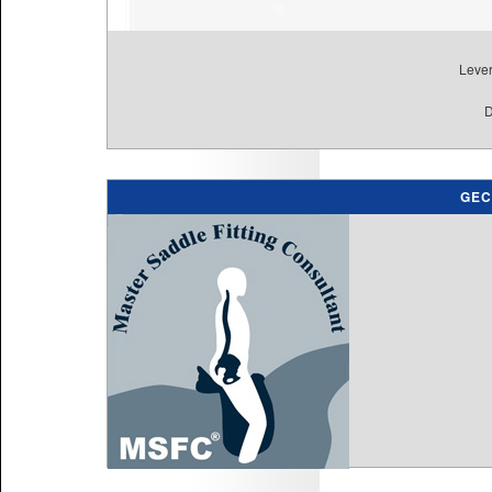
Lever
D
GEC