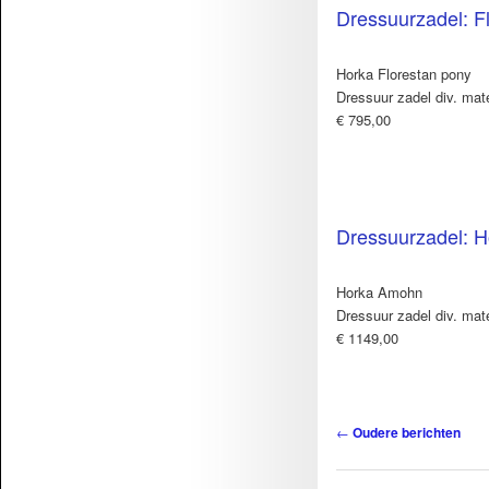
Dressuurzadel: F
Horka Florestan pony
Dressuur zadel div. mat
€ 795,00
Dressuurzadel: 
Horka Amohn
Dressuur zadel div. mat
€ 1149,00
Berichtnavigatie
←
Oudere berichten