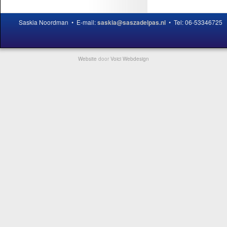
Saskia Noordman • E-mail:
saskia@saszadelpas.nl
• Tel: 06-53346725
Website
door
Voici Webdesign