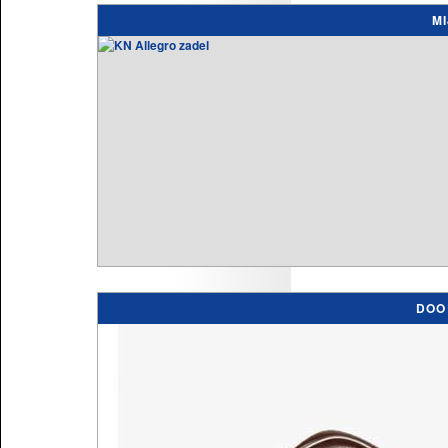
M
DOO